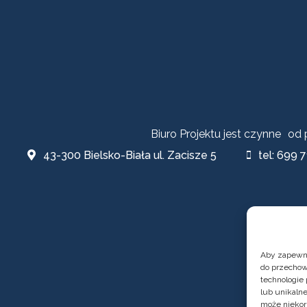
Biuro Projektu jest czynne od
43-300 Bielsko-Biała ul. Zacisze 5
tel: 699 7
Aby zapewnić
do przechow
technologie
lub unikalne
może niekor