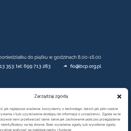
 poniedziałku do piątku w godzinach 8.00-16.00
13 353; tel: 699 713 283
fio@bcp.org.pl
Zarządzaj zgodą
 jak najlepsze wrażenia, korzystamy z technologii, takich jak pliki cookie,
ywania i/lub uzyskiwania dostępu do informacji o urządzeniu. Zgoda na te
 pozwoli nam przetwarzać dane, takie jak zachowanie podczas przeglądania
 identyfikatory na tej stronie. Brak wyrażenia zgody lub wycofanie zgody
zystnie wpłynąć na niektóre cechy i funkcje.