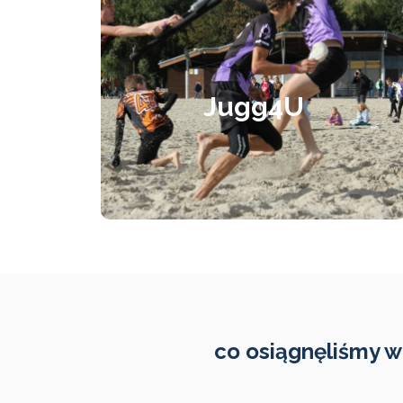
Jugg4U
Realizator projektu:
Jugg4U
Stowarzyszenie Gierium
CZYTAJ WIĘCEJ
co osiągnęliśmy w