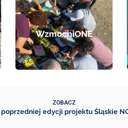
WzmocniONE
Realizator projektu: Fundacja
WzmocniONE
Harmonia – Przestrzeń Kobiecego
Rozwoju
CZYTAJ WIĘCEJ
ZOBACZ
 poprzedniej edycji projektu Śląskie