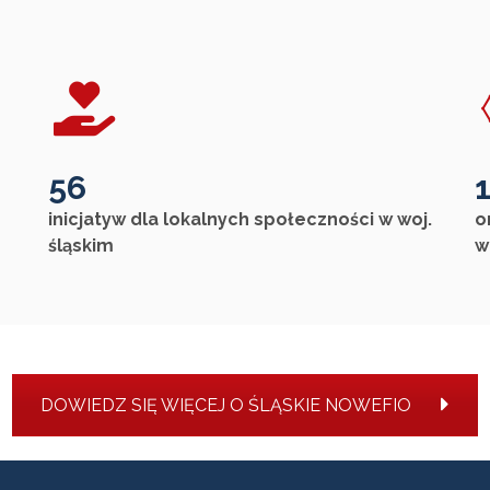
56
inicjatyw dla lokalnych społeczności w woj.
o
śląskim
w
DOWIEDZ SIĘ WIĘCEJ O ŚLĄSKIE NOWEFIO