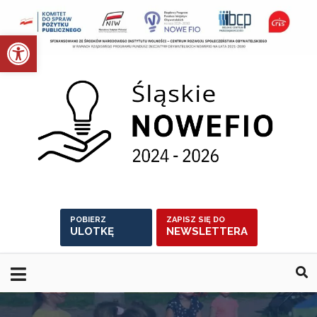
Skip
to
Otwórz pasek narzędzi
content
POBIERZ
ZAPISZ SIĘ DO
ULOTKĘ
NEWSLETTERA