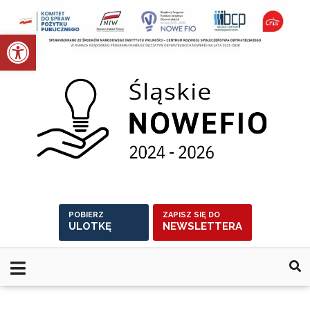
Skip
to
Otwórz pasek narzędzi
content
POBIERZ
ZAPISZ SIĘ DO
ULOTKĘ
NEWSLETTERA