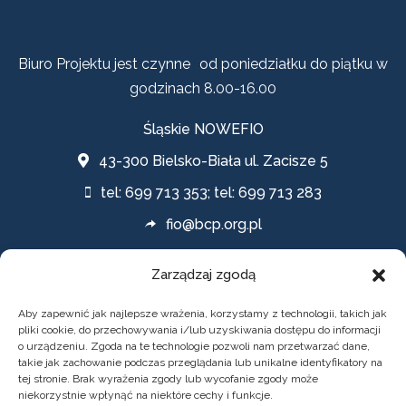
Biuro Projektu jest czynne od poniedziałku do piątku w
godzinach 8.00-16.00
Śląskie NOWEFIO
43-300 Bielsko-Biała ul. Zacisze 5
tel: 699 713 353; tel: 699 713 283
fio@bcp.org.pl
Zarządzaj zgodą
Polityki
Aby zapewnić jak najlepsze wrażenia, korzystamy z technologii, takich jak
pliki cookie, do przechowywania i/lub uzyskiwania dostępu do informacji
o urządzeniu. Zgoda na te technologie pozwoli nam przetwarzać dane,
POLITYKA PRYWATNOŚCI
takie jak zachowanie podczas przeglądania lub unikalne identyfikatory na
tej stronie. Brak wyrażenia zgody lub wycofanie zgody może
DEKLARACJA DOSTĘPNOŚCI
niekorzystnie wpłynąć na niektóre cechy i funkcje.