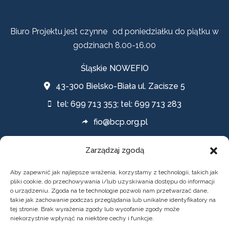
Biuro Projektu jest czynne od poniedziałku do piątku w
godzinach 8.00-16.00
Śląskie NOWEFIO
43-300 Bielsko-Biała ul. Zacisze 5
tel: 699 713 353; tel: 699 713 283
fio@bcp.org.pl
Zarządzaj zgodą
Polityki
Aby zapewnić jak najlepsze wrażenia, korzystamy z technologii, takich jak
pliki cookie, do przechowywania i/lub uzyskiwania dostępu do informacji
o urządzeniu. Zgoda na te technologie pozwoli nam przetwarzać dane,
POLITYKA PRYWATNOŚCI
takie jak zachowanie podczas przeglądania lub unikalne identyfikatory na
tej stronie. Brak wyrażenia zgody lub wycofanie zgody może
DEKLARACJA DOSTĘPNOŚCI
niekorzystnie wpłynąć na niektóre cechy i funkcje.