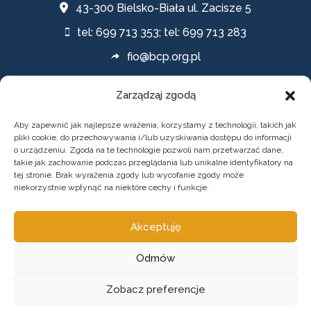
43-300 Bielsko-Biała ul. Zacisze 5
tel: 699 713 353; tel: 699 713 283
fio@bcp.org.pl
Zarządzaj zgodą
Polityki
Aby zapewnić jak najlepsze wrażenia, korzystamy z technologii, takich jak
pliki cookie, do przechowywania i/lub uzyskiwania dostępu do informacji
o urządzeniu. Zgoda na te technologie pozwoli nam przetwarzać dane,
POLITYKA PRYWATNOŚCI
takie jak zachowanie podczas przeglądania lub unikalne identyfikatory na
tej stronie. Brak wyrażenia zgody lub wycofanie zgody może
DEKLARACJA DOSTĘPNOŚCI
niekorzystnie wpłynąć na niektóre cechy i funkcje.
Akceptuję
Odmów
Zobacz preferencje