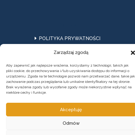
Polityki
POLITYKA PRYWATNOŚCI
DEKLARACJA DOSTĘPNOŚCI
Zarządzaj zgodą
Aby zapewnić jak najlepsze wrażenia, korzystamy z technologii, takich jak
pliki cookie, do przechowywania i/lub uzyskiwania dostępu do informacji o
urządzeniu. Zgoda na te technologie pozwoli nam przetwarzać dane, takie jak
zachowanie podczas przeglądania lub unikalne identyfikatory na tej stronie.
Brak wyrażenia zgody lub wycofanie zgody może niekorzystnie wpłynąć na
niektóre cechy i funkcje.
© 2024; Śląskie NOWEFIO 2024-2026
Akceptuję
Odmów