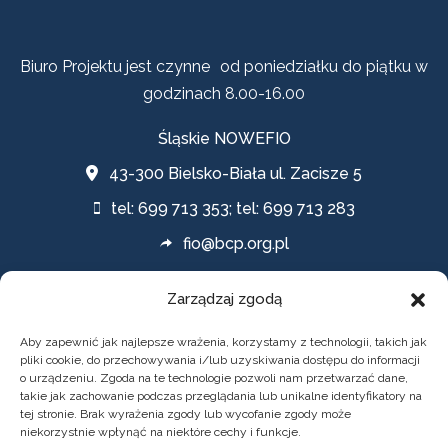
Biuro Projektu jest czynne od poniedziałku do piątku w
godzinach 8.00-16.00
Śląskie NOWEFIO
43-300 Bielsko-Biała ul. Zacisze 5
tel: 699 713 353; tel: 699 713 283
fio@bcp.org.pl
Zarządzaj zgodą
Polityki
Aby zapewnić jak najlepsze wrażenia, korzystamy z technologii, takich jak
pliki cookie, do przechowywania i/lub uzyskiwania dostępu do informacji
o urządzeniu. Zgoda na te technologie pozwoli nam przetwarzać dane,
POLITYKA PRYWATNOŚCI
takie jak zachowanie podczas przeglądania lub unikalne identyfikatory na
tej stronie. Brak wyrażenia zgody lub wycofanie zgody może
DEKLARACJA DOSTĘPNOŚCI
niekorzystnie wpłynąć na niektóre cechy i funkcje.