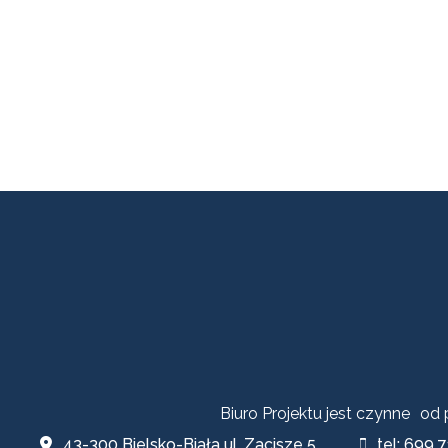
Biuro Projektu jest czynne od
43-300 Bielsko-Biała ul. Zacisze 5
tel: 699 7