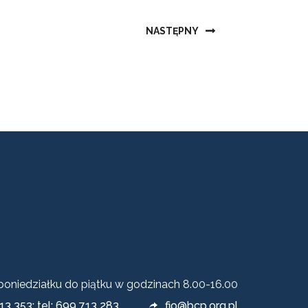
NASTĘPNY
 poniedziałku do piątku w godzinach 8.00-16.00
13 353; tel: 699 713 283
fio@bcp.org.pl